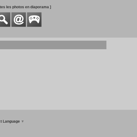
utes les photos en diaporama ]
ct Language
▼