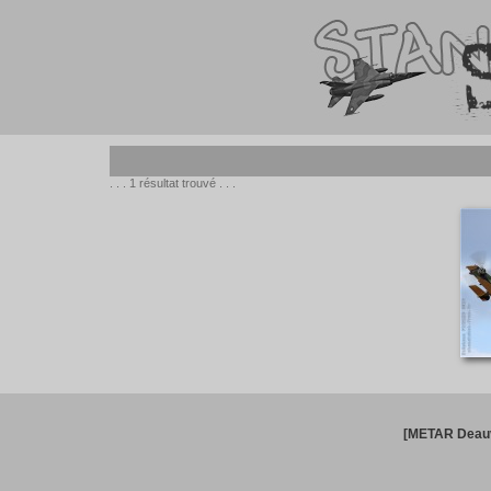
. . . 1 résultat trouvé . . .
[METAR Deauv