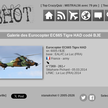
[ Top CrazyQuiz : MISTRAL56 avec 79 pts ]
[ To
Galerie des Eurocopter EC665 Tigre HAD codé BJE
Eurocopter EC665 Tigre HAD
sn
:
6005
/
BJE
base
:
EALAT, Le Luc (FRA)
France - army
n°7369 - 261✓
Stéphane Pichard
-
05.03.2014
LFMC
:
Le Luc (FRA) 2014
ille]
stanakshot © 2005-2026
Sele