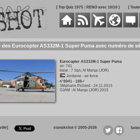
[ Top Quiz 1975 : RENO avec 10/10 ]
[ Tout
e des Eurocopter AS332M-1 Super Puma avec numéro de sé
Eurocopter AS332M-1 Super Puma
sn
:
741
base
:
7 Sqn, Al Marqa (JOR)
Jordanie - air force
n°8941 - 188✓
Stéphane Pichard
-
24.11.2015
OJAM
:
Al Marqa (JOR) 2015
ille]
stanakshot © 2005-2026
Sele