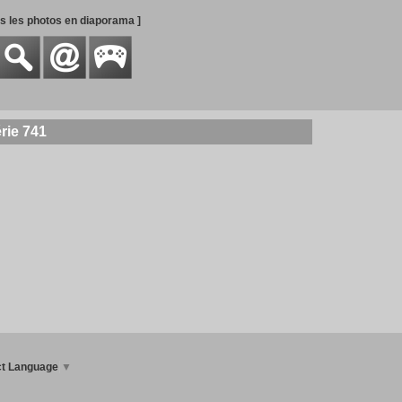
es les photos en diaporama ]
rie 741
ct Language
▼