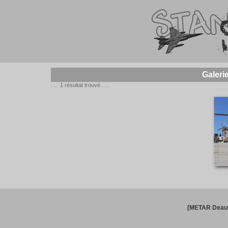
Galeri
. . . 1 résultat trouvé . . .
[METAR Deauv