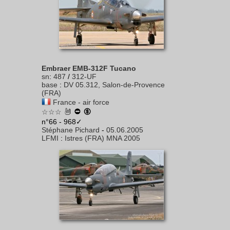
Embraer EMB-312F Tucano
sn
:
487
/
312-UF
base
:
DV 05.312, Salon-de-Provence
(FRA)
France - air force
☆☆☆
n°66 - 968✓
Stéphane Pichard
-
05.06.2005
LFMI
:
Istres (FRA) MNA 2005