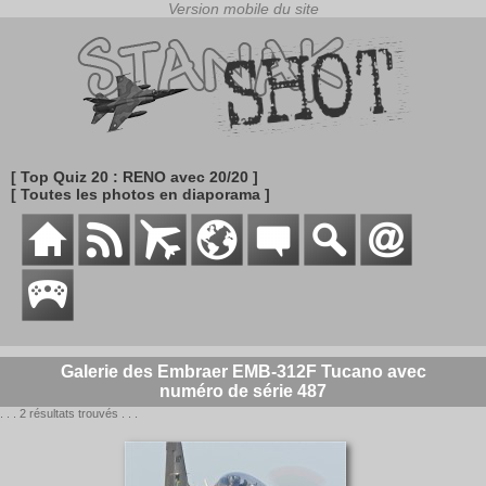
[ Top Quiz 20 : RENO avec 20/20 ]
[ Toutes les photos en diaporama ]
Galerie des Embraer EMB-312F Tucano avec
numéro de série 487
. . . 2 résultats trouvés . . .