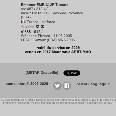
Embraer EMB-312F Tucano
sn
:
487
/
312-UF
base
:
DV 05.312, Salon-de-Provence
(FRA)
France - air force
☆☆☆☆
n°888 - 912✓
Stéphane Pichard
-
11.06.2005
LFBC
:
Cazaux (FRA) MNA 2005
retiré du service en 2009
vendu en 2017 Mauritania AF 5T-MAO
[METAR Deauville]
stanakshot © 2005-2026
Select Language
▼
"Aucune reproduction, même partielle, autres que celles prévues à l'article L 122-5 du code de la
propriété intellectuelle, ne peut être faite de ce site sans l'autorisation expresse de l'auteur."