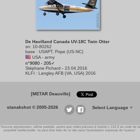
De Havilland Canada UV-18C Twin Otter
sn
:
10-80262
base
:
USAPT, Pope (US-NC)
USA - army
n°9080 - 205✓
Stéphane Pichard
-
23.04.2016
KLFI
:
Langley AFB (VA, USA) 2016
[METAR Deauville]
stanakshot © 2005-2026
Select Language
▼
"Aucune reproduction, même partielle, autres que celles prévues à l'article L 122-5 du code de la
propriété intellectuelle, ne peut être faite de ce site sans l'autorisation expresse de l'auteur."