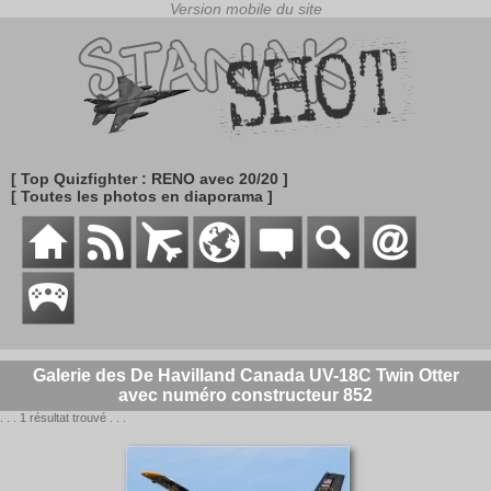
[ Top Quizfighter : RENO avec 20/20 ]
[ Toutes les photos en diaporama ]
Galerie des De Havilland Canada UV-18C Twin Otter
avec numéro constructeur 852
. . . 1 résultat trouvé . . .