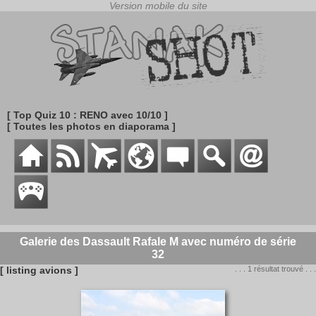
[ Top Quiz 10 : RENO avec 10/10 ]
[ Toutes les photos en diaporama ]
Galerie des Dassault Rafale M avec numéro de série
32
[ listing avions ]
. . . 1 résultat trouvé . . .