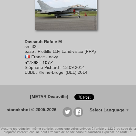
Dassault Rafale M
sn
:
32
base
:
Flottille 11F, Landivisiau (FRA)
France - navy
n°7898 - 107✓
Stéphane Pichard
-
13.09.2014
EBBL
:
Kleine-Brogel (BEL) 2014
[METAR Deauville]
stanakshot © 2005-2026
Select Language
▼
"Aucune reproduction, même partielle, autres que celles prévues à l'article L 122-5 du code de la
propriété intellectuelle, ne peut être faite de ce site sans l'autorisation expresse de l'auteur."