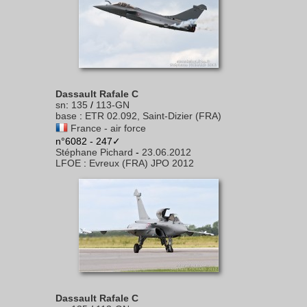
Dassault Rafale C
sn
:
135
/
113-GN
base
:
ETR 02.092, Saint-Dizier (FRA)
France - air force
n°6082 - 247✓
Stéphane Pichard
-
23.06.2012
LFOE
:
Evreux (FRA) JPO 2012
Dassault Rafale C