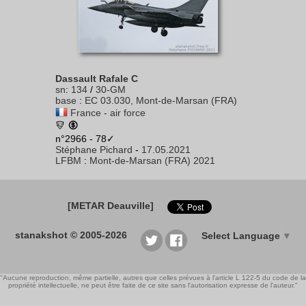
Dassault Rafale C
sn
:
134
/
30-GM
base
:
EC 03.030, Mont-de-Marsan (FRA)
France - air force
n°2966 - 78✓
Stéphane Pichard
-
17.05.2021
LFBM
:
Mont-de-Marsan (FRA) 2021
[METAR Deauville]
stanakshot © 2005-2026
Select Language
▼
"Aucune reproduction, même partielle, autres que celles prévues à l'article L 122-5 du code de la
propriété intellectuelle, ne peut être faite de ce site sans l'autorisation expresse de l'auteur."