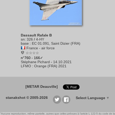
Dassault Rafale B
sn
:
326
/
4-HY
base
:
EC 01.091, Saint Dizier (FRA)
France - air force
☆☆☆☆
n°760 - 166✓
Stéphane Pichard
-
14.10.2021
LFMO
:
Orange (FRA) 2021
[METAR Deauville]
stanakshot © 2005-2026
Select Language
▼
"Aucune reproduction, même partielle, autres que celles prévues à l'article L 122-5 du code de la