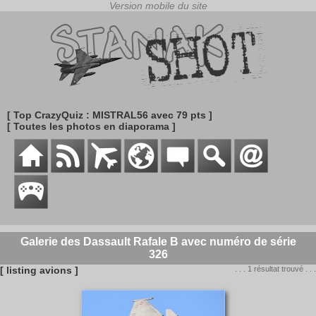
[ Top CrazyQuiz : MISTRAL56 avec 79 pts ]
[ Toutes les photos en diaporama ]
Galerie des Dassault Rafale B avec numéro de série
326
[ listing avions ]
. . . 1 résultat trouvé . . .