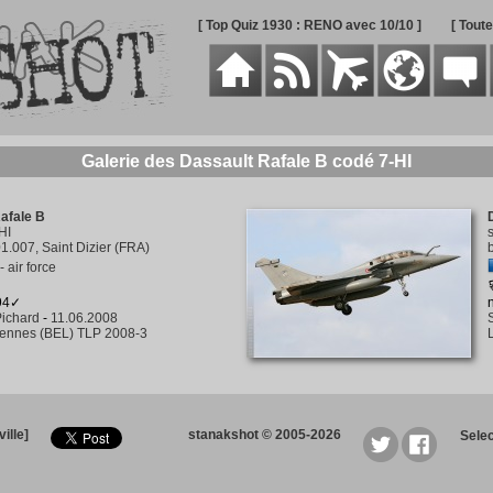
[ Top Quiz 1930 : RENO avec 10/10 ]
[ Tout
Galerie des Dassault Rafale B codé 7-HI
afale B
HI
1.007, Saint Dizier (FRA)
 air force
394✓
ichard
-
11.06.2008
rennes (BEL) TLP 2008-3
ille]
stanakshot © 2005-2026
Sele