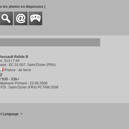
es les photos en diaporama ]
Dassault Rafale B
sn
:
313
/
7-HI
base
:
EC 01.007, Saint Dizier (FRA)
France - air force
n°830 - 338✓
Stéphane Pichard
-
23.09.2008
LFSI
:
Saint-Dizier (FRA) PCTAM 2008
ct Language
▼