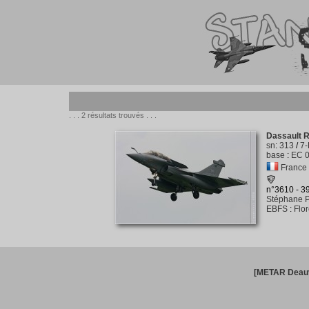
. . . 2 résultats trouvés . . .
Dassault R
sn
:
313
/
7-
base
:
EC 0
France -
n°3610 - 
Stéphane P
EBFS
:
Flo
[METAR Deauv