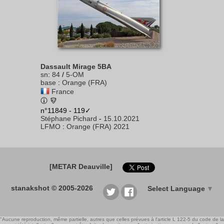
Dassault Mirage 5BA
sn
:
84
/
5-OM
base
:
Orange (FRA)
France
n°11849 - 119✓
Stéphane Pichard
-
15.10.2021
LFMO
:
Orange (FRA) 2021
[METAR Deauville]
stanakshot © 2005-2026
Select Language
▼
"Aucune reproduction, même partielle, autres que celles prévues à l'article L 122-5 du code de la