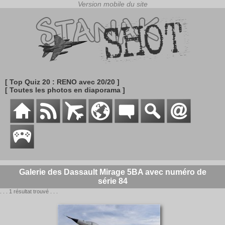
[ Top Quiz 20 : RENO avec 20/20 ]
[ Toutes les photos en diaporama ]
Galerie des Dassault Mirage 5BA avec numéro de
série 84
. . . 1 résultat trouvé . . .