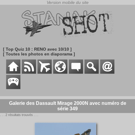
[ Top Quiz 10 : RENO avec 10/10 ]
[ Toutes les photos en diaporama ]
Galerie des Dassault Mirage 2000N avec numéro de
série 349
. . . 2 résultats trouvés . . .