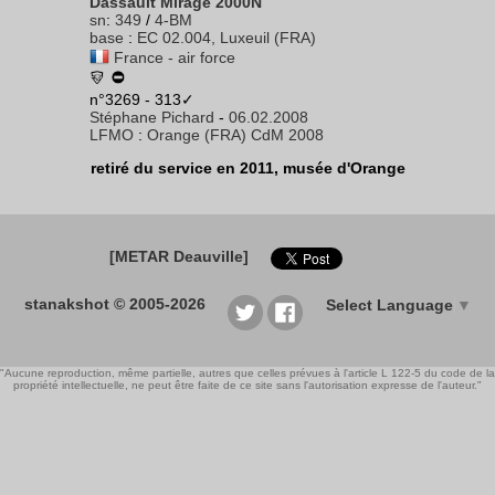
Dassault Mirage 2000N
sn
:
349
/
4-BM
base
:
EC 02.004, Luxeuil (FRA)
France - air force
n°3269 - 313✓
Stéphane Pichard
-
06.02.2008
LFMO
:
Orange (FRA) CdM 2008
retiré du service en 2011, musée d'Orange
[METAR Deauville]
stanakshot © 2005-2026
Select Language
▼
"Aucune reproduction, même partielle, autres que celles prévues à l'article L 122-5 du code de la
propriété intellectuelle, ne peut être faite de ce site sans l'autorisation expresse de l'auteur."