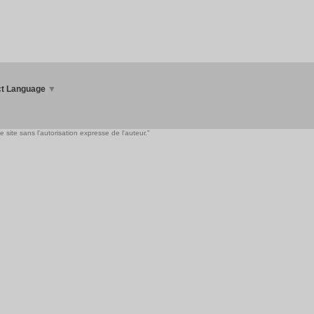
ct Language
▼
 site sans l'autorisation expresse de l'auteur."