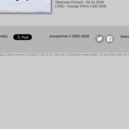
Stéphane Pichard
-
06.02.2008
LFMO
:
Orange (FRA) CdM 2008
ille]
stanakshot © 2005-2026
Sele
e celles prévues à l'article L 122-5 du code de la propriété intellectuelle, ne peut être faite de ce