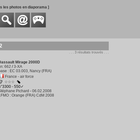
es les photos en diaporama ]
2
. . . 3 résultats trouvés . . .
Dassault Mirage 2000D
sn
:
662
/
3-XA
base
:
EC 03.003, Nancy (FRA)
France - air force
☆☆☆
n°3300 - 550✓
Stéphane Pichard
-
06.02.2008
LFMO
:
Orange (FRA) CdM 2008