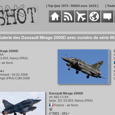
[ Top Quiz 1975 : RENO avec 10/10 ]
[ Tout
Galerie des Dassault Mirage 2000D avec numéro de série 66
Mirage 2000D
-XA
3.003, Nancy (FRA)
 air force
334✓
ichard
-
04.02.2008
nge (FRA) CdM 2008
Dassault Mirage 2000D
sn
:
662
/
3-XA
base
:
EC 03.003, Nancy (FRA)
France - air force
n°3301 - 341✓