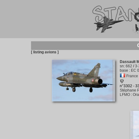
[ listing avions ]
Dassault 
sn
:
662
/
3
base
:
EC 0
France -
n°3302 - 
Stéphane P
LFMO
:
Ora