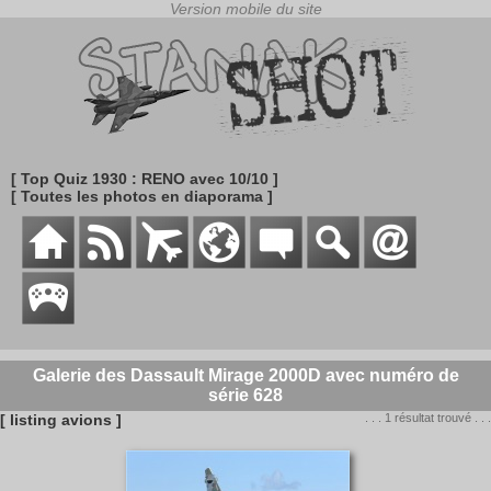
[ Top Quiz 1930 : RENO avec 10/10 ]
[ Toutes les photos en diaporama ]
Galerie des Dassault Mirage 2000D avec numéro de
série 628
[ listing avions ]
. . . 1 résultat trouvé . . .