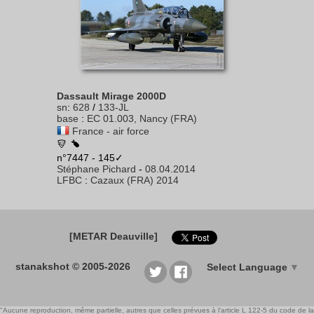
Dassault Mirage 2000D
sn
:
628
/
133-JL
base
:
EC 01.003, Nancy (FRA)
France - air force
n°7447 - 145✓
Stéphane Pichard
-
08.04.2014
LFBC
:
Cazaux (FRA) 2014
[METAR Deauville]
stanakshot © 2005-2026
Select Language
▼
"Aucune reproduction, même partielle, autres que celles prévues à l'article L 122-5 du code de la