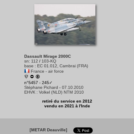
Dassault Mirage 2000C
sn
:
112
/
103-KQ
base
:
EC 01.012, Cambrai (FRA)
France - air force
n°5457 - 245✓
Stéphane Pichard
-
07.10.2010
EHVK
:
Volkel (NLD) NTM 2010
retiré du service en 2012
vendu en 2021 à l'Inde
[METAR Deauville]