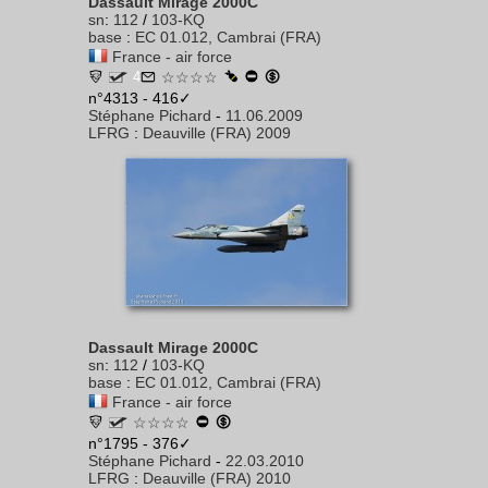
Dassault Mirage 2000C
sn
:
112
/
103-KQ
base
:
EC 01.012, Cambrai (FRA)
France - air force
4
☆☆☆☆
n°4313 - 416✓
Stéphane Pichard
-
11.06.2009
LFRG
:
Deauville (FRA) 2009
Dassault Mirage 2000C
sn
:
112
/
103-KQ
base
:
EC 01.012, Cambrai (FRA)
France - air force
☆☆☆☆
n°1795 - 376✓
Stéphane Pichard
-
22.03.2010
LFRG
:
Deauville (FRA) 2010