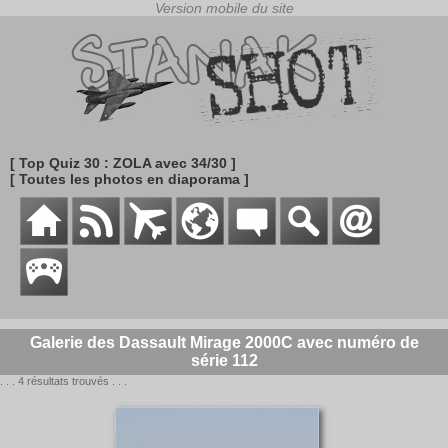
[ Top Quiz 30 : ZOLA avec 34/30 ]
[ Toutes les photos en diaporama ]
Galerie des Dassault Mirage 2000C avec numéro de
série 112
. . . 4 résultats trouvés . . .