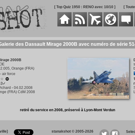
[ Top Quiz 1950 : RENO avec 10/10 ]
[ Tout
Galerie des Dassault Mirage 2000B avec numéro de série 51
Mirage 2000B
-OE
2.005, Orange (FRA)
 air force
☆☆
343✓
ichard
-
04.02.2008
nge (FRA) CdM 2008
retiré du service en 2008, préservé à Lyon-Mont Verdun
ille]
stanakshot © 2005-2026
Sele