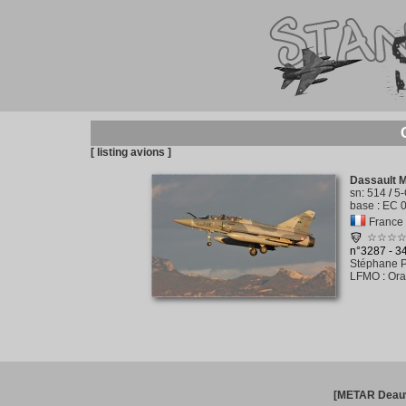
[ listing avions ]
Dassault 
sn
:
514
/
5
base
:
EC 0
France -
☆☆☆
n°3287 - 
Stéphane P
LFMO
:
Ora
[METAR Deauv