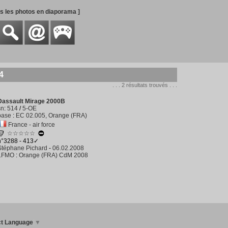
es les photos en diaporama ]
4
. . . 2 résultats trouvés . . .
Dassault Mirage 2000B
sn
:
514
/
5-OE
base
:
EC 02.005, Orange (FRA)
France - air force
☆☆☆☆☆
n°3288 - 413✓
Stéphane Pichard
-
06.02.2008
LFMO
:
Orange (FRA) CdM 2008
ct Language
▼