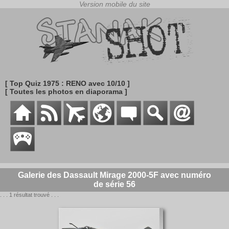
[ Top Quiz 1975 : RENO avec 10/10 ]
[ Toutes les photos en diaporama ]
Galerie des Dassault Mirage 2000-5F avec numéro
de série 56
. . . 1 résultat trouvé . . .