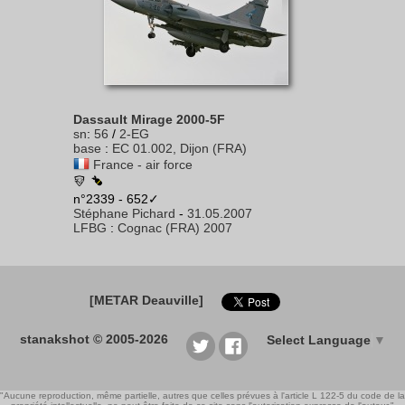
Dassault Mirage 2000-5F
sn
:
56
/
2-EG
base
:
EC 01.002, Dijon (FRA)
France - air force
n°2339 - 652✓
Stéphane Pichard
-
31.05.2007
LFBG
:
Cognac (FRA) 2007
[METAR Deauville]
stanakshot © 2005-2026
Select Language
▼
"Aucune reproduction, même partielle, autres que celles prévues à l'article L 122-5 du code de la