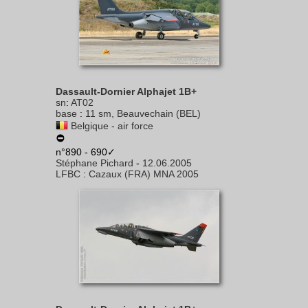
Dassault-Dornier Alphajet 1B+
sn
:
AT02
base
:
11 sm, Beauvechain (BEL)
Belgique - air force
n°890 - 690✓
Stéphane Pichard
-
12.06.2005
LFBC
:
Cazaux (FRA) MNA 2005