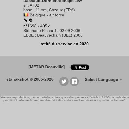
Dassault-Dornier Alphajet 1B+
sn
:
AT02
base
:
11 sm, Cazaux (FRA)
Belgique - air force
n°1698 - 405✓
Stéphane Pichard
-
02.09.2006
EBBE
:
Beauvechain (BEL) 2006
retiré du service en 2020
[METAR Deauville]
stanakshot © 2005-2026
Select Language
▼
"Aucune reproduction, même partielle, autres que celles prévues à l'article L 122-5 du code de la
propriété intellectuelle, ne peut être faite de ce site sans l'autorisation expresse de l'auteur."