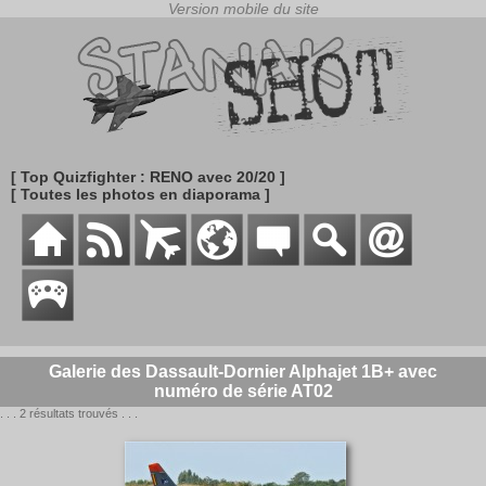
[ Top Quizfighter : RENO avec 20/20 ]
[ Toutes les photos en diaporama ]
Galerie des Dassault-Dornier Alphajet 1B+ avec
numéro de série AT02
. . . 2 résultats trouvés . . .