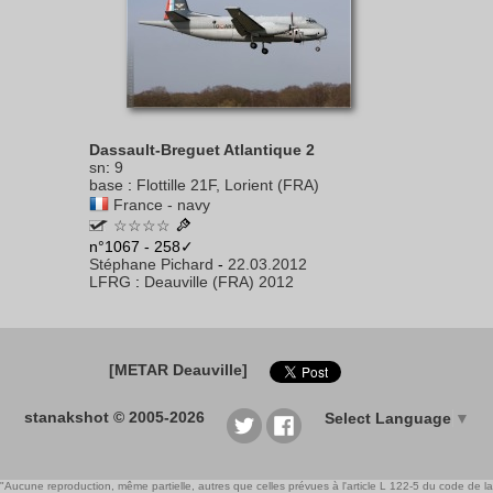
Dassault-Breguet Atlantique 2
sn
:
9
base
:
Flottille 21F, Lorient (FRA)
France - navy
☆☆☆☆
n°1067 - 258✓
Stéphane Pichard
-
22.03.2012
LFRG
:
Deauville (FRA) 2012
[METAR Deauville]
stanakshot © 2005-2026
Select Language
▼
"Aucune reproduction, même partielle, autres que celles prévues à l'article L 122-5 du code de la