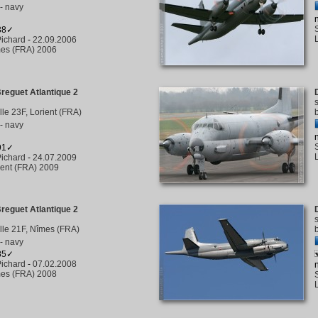
- navy
438✓
ichard
-
22.09.2006
es (FRA) 2006
reguet Atlantique 2
ille 23F, Lorient (FRA)
- navy
391✓
ichard
-
24.07.2009
ient (FRA) 2009
reguet Atlantique 2
tille 21F, Nîmes (FRA)
- navy
385✓
ichard
-
07.02.2008
es (FRA) 2008