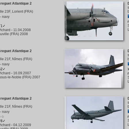
reguet Atlantique 2
ille 23F, Lorient (FRA)
- navy
371✓
ichard
-
11.04.2008
uville (FRA) 2008
reguet Atlantique 2
tille 21F, Nîmes (FRA)
- navy
362✓
ichard
-
16.09.2007
ssus-le-Noble (FRA) 2007
reguet Atlantique 2
tille 21F, Nîmes (FRA)
- navy
☆☆
276✓
ichard
-
04.12.2009