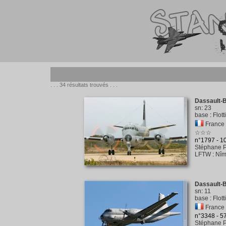
. . . 34 résultats trouvés . . .
Dassault-B
sn
:
23
base
:
Flot
France 
☆☆☆
n°1797 - 
Stéphane P
LFTW
:
Nîm
Dassault-B
sn
:
11
base
:
Flott
France 
n°3348 - 
Stéphane P