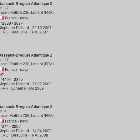
Dassault-Breguet Atlantique 2
sn
:
27
base
:
Flottille 23F, Lorient (FRA)
France - navy
n°2838 - 369✓
Stéphane Pichard
-
22.10.2007
LFRG
:
Deauville (FRA) 2007
Dassault-Breguet Atlantique 2
sn
:
27
base
:
Flottille 23F, Lorient (FRA)
France - navy
n°4494 - 332✓
Stéphane Pichard
-
27.07.2009
LFRH
:
Lorient (FRA) 2009
Dassault-Breguet Atlantique 2
sn
:
4
base
:
Flottille 23F, Lorient (FRA)
France - navy
n°244 - 320✓
Stéphane Pichard
-
14.04.2008
LFRG
:
Deauville (FRA) 2008