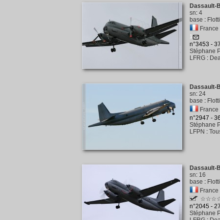
Dassault-B
sn
:
4
base
:
Flott
France 
1
n°3453 - 
Stéphane P
LFRG
:
Dea
Dassault-B
sn
:
24
base
:
Flot
France 
n°2947 - 
Stéphane P
LFPN
:
Tou
Dassault-B
sn
:
16
base
:
Flot
France 
☆☆☆
n°2045 - 
Stéphane P