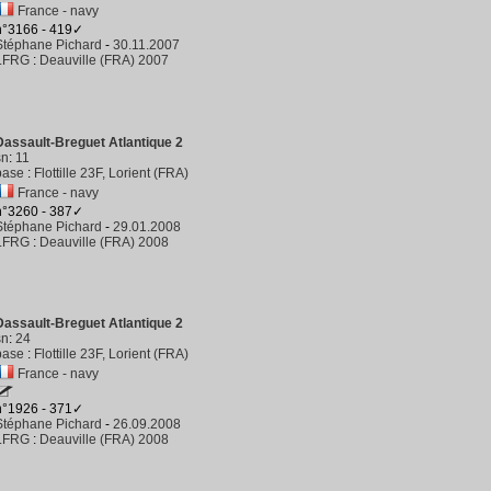
France - navy
n°3166 - 419✓
Stéphane Pichard
-
30.11.2007
LFRG
:
Deauville (FRA) 2007
Dassault-Breguet Atlantique 2
sn
:
11
base
:
Flottille 23F, Lorient (FRA)
France - navy
n°3260 - 387✓
Stéphane Pichard
-
29.01.2008
LFRG
:
Deauville (FRA) 2008
Dassault-Breguet Atlantique 2
sn
:
24
base
:
Flottille 23F, Lorient (FRA)
France - navy
n°1926 - 371✓
Stéphane Pichard
-
26.09.2008
LFRG
:
Deauville (FRA) 2008