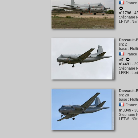
France 
n°1796 - 
Stéphane P
LFTW
:
Nîm
Dassault-B
sn
:
2
base
:
Flott
France 
n°4491 - 
Stéphane P
LFRH
:
Lor
Dassault-B
sn
:
28
base
:
Flot
France 
n°3349 - 
Stéphane P
LFTW
:
Nîm