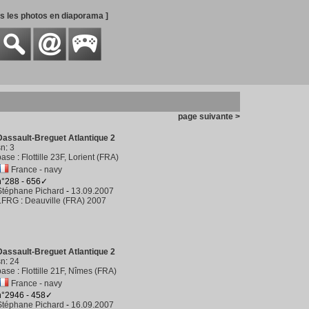
es les photos en diaporama ]
page suivante >
Dassault-Breguet Atlantique 2
sn
:
3
base
:
Flottille 23F, Lorient (FRA)
France - navy
n°288 - 656✓
Stéphane Pichard
-
13.09.2007
LFRG
:
Deauville (FRA) 2007
Dassault-Breguet Atlantique 2
sn
:
24
base
:
Flottille 21F, Nîmes (FRA)
France - navy
n°2946 - 458✓
Stéphane Pichard
-
16.09.2007