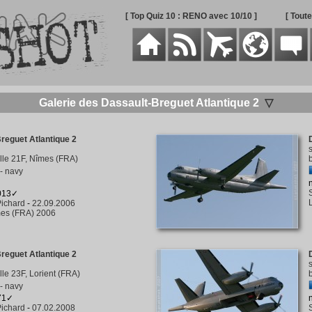
[ Top Quiz 10 : RENO avec 10/10 ]
[ Tout
Galerie des Dassault-Breguet Atlantique 2
▽
reguet Atlantique 2
tille 21F, Nîmes (FRA)
- navy
1013✓
ichard
-
22.09.2006
es (FRA) 2006
reguet Atlantique 2
ille 23F, Lorient (FRA)
- navy
571✓
ichard
-
07.02.2008