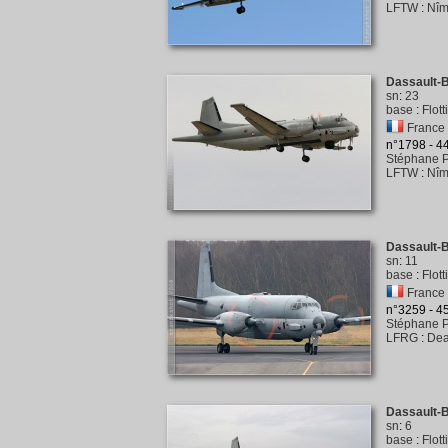
LFTW
:
Nîm
Dassault-B
sn
:
23
base
:
Flot
France 
n°1798 - 
Stéphane P
LFTW
:
Nîm
Dassault-B
sn
:
11
base
:
Flott
France 
n°3259 - 
Stéphane P
LFRG
:
Dea
Dassault-B
sn
:
6
base
:
Flot