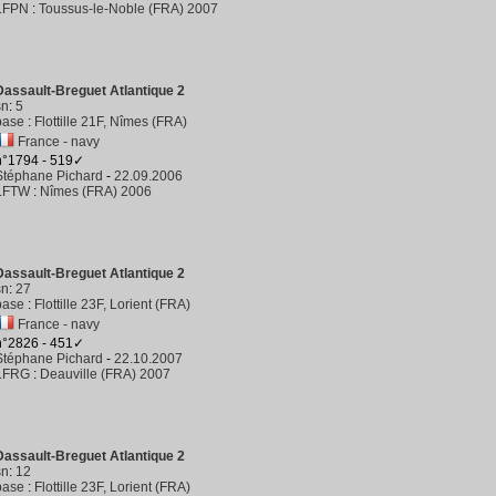
LFPN
:
Toussus-le-Noble (FRA) 2007
Dassault-Breguet Atlantique 2
sn
:
5
base
:
Flottille 21F, Nîmes (FRA)
France - navy
n°1794 - 519✓
Stéphane Pichard
-
22.09.2006
LFTW
:
Nîmes (FRA) 2006
Dassault-Breguet Atlantique 2
sn
:
27
base
:
Flottille 23F, Lorient (FRA)
France - navy
n°2826 - 451✓
Stéphane Pichard
-
22.10.2007
LFRG
:
Deauville (FRA) 2007
Dassault-Breguet Atlantique 2
sn
:
12
base
:
Flottille 23F, Lorient (FRA)