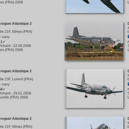
es (FRA) 2008
reguet Atlantique 2
tille 21F, Nîmes (FRA)
- navy
441✓
ichard
-
22.09.2006
es (FRA) 2006
reguet Atlantique 2
ille 23F, Lorient (FRA)
- navy
458✓
ichard
-
29.01.2008
uville (FRA) 2008
reguet Atlantique 2
tille 21F, Nîmes (FRA)