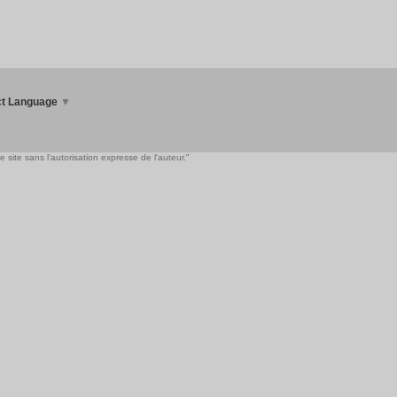
ct Language
▼
 site sans l'autorisation expresse de l'auteur."