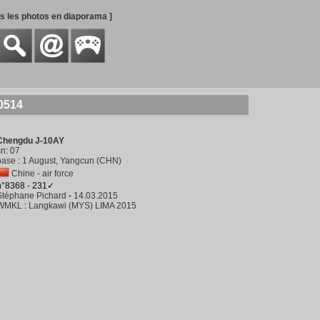
es les photos en diaporama ]
0514
Chengdu J-10AY
sn
:
07
base
:
1 August, Yangcun (CHN)
Chine - air force
n°8368 - 231✓
Stéphane Pichard
-
14.03.2015
WMKL
:
Langkawi (MYS) LIMA 2015