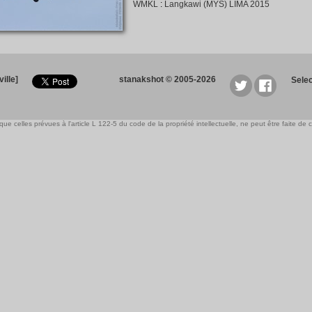
WMKL
:
Langkawi (MYS) LIMA 2015
ille]
stanakshot © 2005-2026
Sele
e celles prévues à l'article L 122-5 du code de la propriété intellectuelle, ne peut être faite de ce