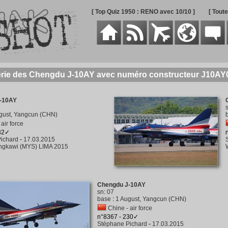
[ Top Quiz 1950 : RENO avec 10/10 ]
[ Tout
erie des Chengdu J-10AY avec numéro constructeur J10AY
-10AY
gust, Yangcun (CHN)
air force
232✓
ichard
-
17.03.2015
ngkawi (MYS) LIMA 2015
Chengdu J-10AY
sn
:
07
base
:
1 August, Yangcun (CHN)
Chine - air force
n°8367 - 230✓
Stéphane Pichard
-
17.03.2015