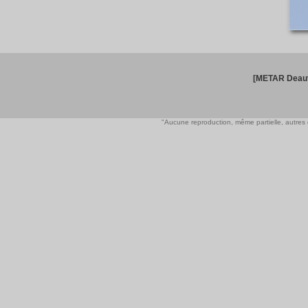
[METAR Deauv
"Aucune reproduction, même partielle, autres qu