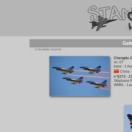
Gal
. . . 3 résultats trouvés . . .
Chengdu J
sn
:
07
base
:
1 Au
Chine - 
n°8373 - 
Stéphane P
WMKL
:
La