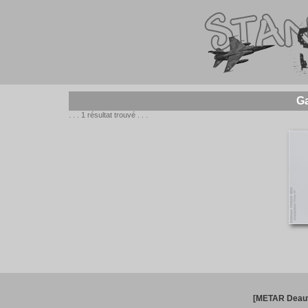
Ga
. . . 1 résultat trouvé . . .
[METAR Deauv