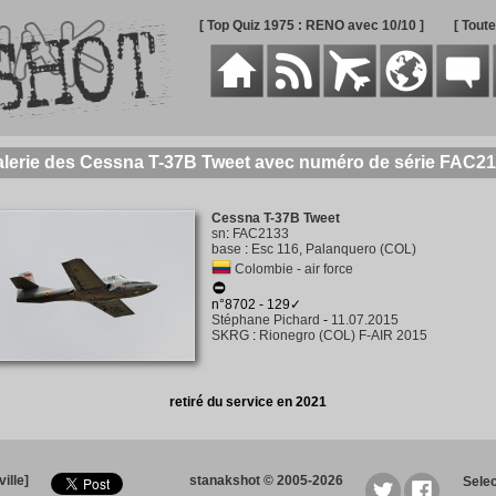
[ Top Quiz 1975 : RENO avec 10/10 ]
[ Tout
lerie des Cessna T-37B Tweet avec numéro de série FAC2
Cessna T-37B Tweet
sn
:
FAC2133
base
:
Esc 116, Palanquero (COL)
Colombie - air force
n°8702 - 129✓
Stéphane Pichard
-
11.07.2015
SKRG
:
Rionegro (COL) F-AIR 2015
retiré du service en 2021
ille]
stanakshot © 2005-2026
Sele