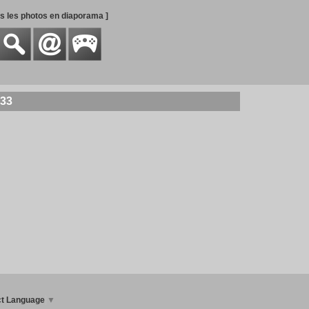
es les photos en diaporama ]
133
ct Language
▼