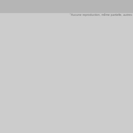
"Aucune reproduction, même partielle, autres qu