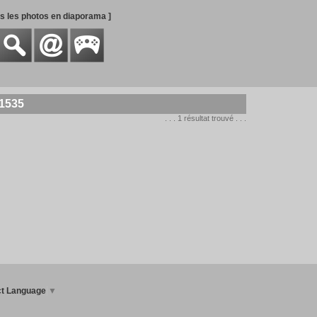
es les photos en diaporama ]
 1535
. . . 1 résultat trouvé . . .
ct Language
▼