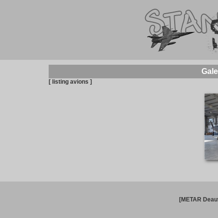
Gale
[ listing avions ]
[METAR Deauv