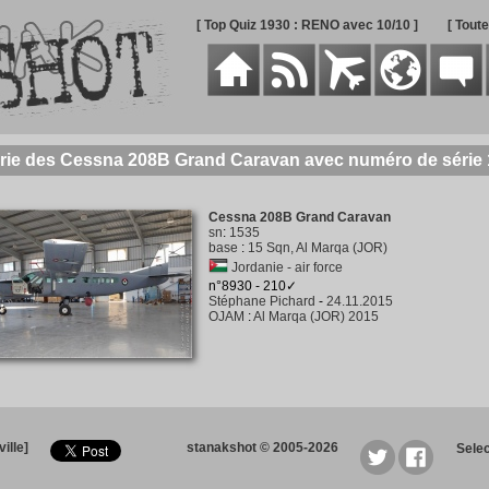
[ Top Quiz 1930 : RENO avec 10/10 ]
[ Tout
rie des Cessna 208B Grand Caravan avec numéro de série
Cessna 208B Grand Caravan
sn
:
1535
base
:
15 Sqn, Al Marqa (JOR)
Jordanie - air force
n°8930 - 210✓
Stéphane Pichard
-
24.11.2015
OJAM
:
Al Marqa (JOR) 2015
ille]
stanakshot © 2005-2026
Sele