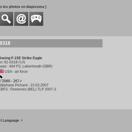
es les photos en diaporama ]
-0318
Boeing F-15E Strike Eagle
sn
:
91-0318
/
LN
base
:
494 FS, Lakenheath (GBR)
USA - air force
n°2060 - 267✓
Stéphane Pichard
-
15.03.2007
EBFS
:
Florennes (BEL) TLP 2007-2
ct Language
▼