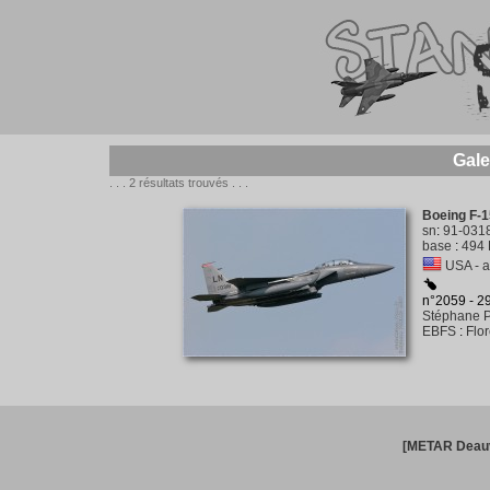
Gale
. . . 2 résultats trouvés . . .
Boeing F-1
sn
:
91-031
base
:
494 
USA - a
n°2059 - 
Stéphane P
EBFS
:
Flo
[METAR Deauv