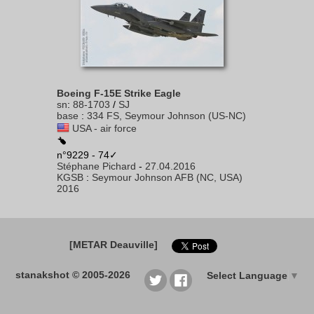
Boeing F-15E Strike Eagle
sn
:
88-1703
/
SJ
base
:
334 FS, Seymour Johnson (US-NC)
USA - air force
n°9229 - 74✓
Stéphane Pichard
-
27.04.2016
KGSB
:
Seymour Johnson AFB (NC, USA)
2016
[METAR Deauville]
stanakshot © 2005-2026
Select Language
▼