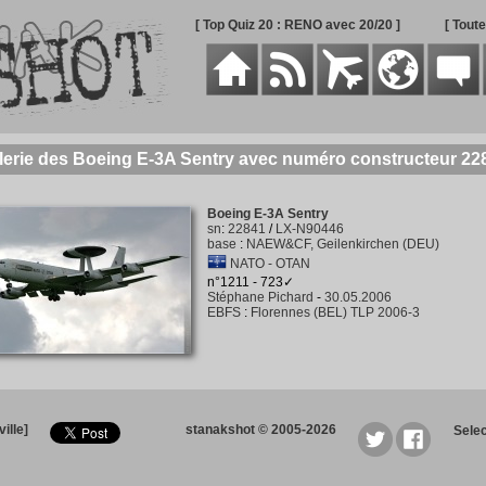
[ Top Quiz 20 : RENO avec 20/20 ]
[ Tout
lerie des Boeing E-3A Sentry avec numéro constructeur 22
Boeing E-3A Sentry
sn
:
22841
/
LX-N90446
base
:
NAEW&CF, Geilenkirchen (DEU)
NATO - OTAN
n°1211 - 723✓
Stéphane Pichard
-
30.05.2006
EBFS
:
Florennes (BEL) TLP 2006-3
ille]
stanakshot © 2005-2026
Sele