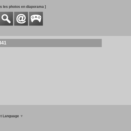
es les photos en diaporama ]
841
ct Language
▼