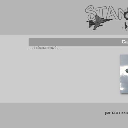
Ga
. . . 1 résultat trouvé . . .
[METAR Deauv