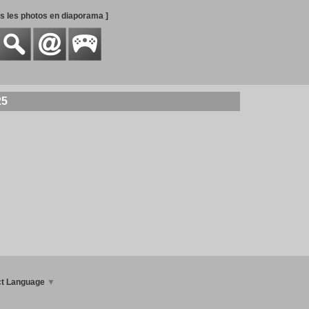
es les photos en diaporama ]
25
ct Language
▼