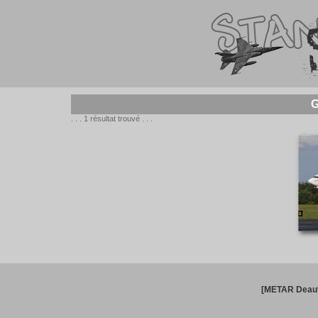
G
. . . 1 résultat trouvé . . .
[METAR Deauv