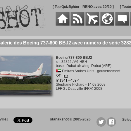
[ Top Quizfighter : RENO avec 20/20 ]
[ Tout
alerie des Boeing 737-800 BBJ2 avec numéro de série 328
Boeing 737-800 BBJ2
sn
:
32825
/
A6-HEH
base
:
Dubaï air wing, Dubaï (ARE)
Emirats Arabes Unis - gouvernement
1
n°1341 - 459✓
Stéphane Pichard
-
14.08.2008
LFRG
:
Deauville (FRA) 2008
ille]
stanakshot © 2005-2026
Sele