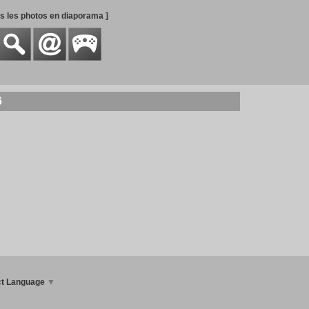
es les photos en diaporama ]
6
ct Language
▼