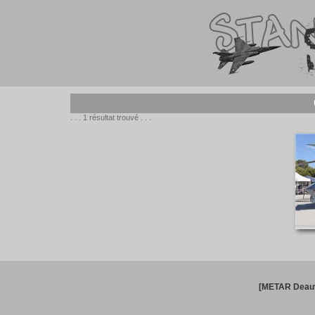
. . . 1 résultat trouvé . . .
[METAR Deauv