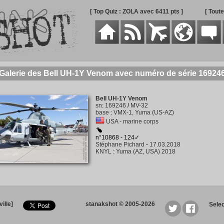
[ Top Quiz : ZOLA avec 6411 pts ]
[ Tout
Galerie des Bell UH-1Y Venom avec numéro de série 16924
Bell UH-1Y Venom
sn
:
169246
/
MV-32
base
:
VMX-1, Yuma (US-AZ)
USA - marine corps
n°10868 - 124✓
Stéphane Pichard
-
17.03.2018
KNYL
:
Yuma (AZ, USA) 2018
ille]
stanakshot © 2005-2026
Sele