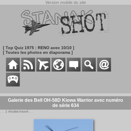
[ Top Quiz 1975 : RENO avec 10/10 ]
[ Toutes les photos en diaporama ]
Galerie des Bell OH-58D Kiowa Warrior avec numéro
de série 634
. . . 1 résultat trouvé . . .