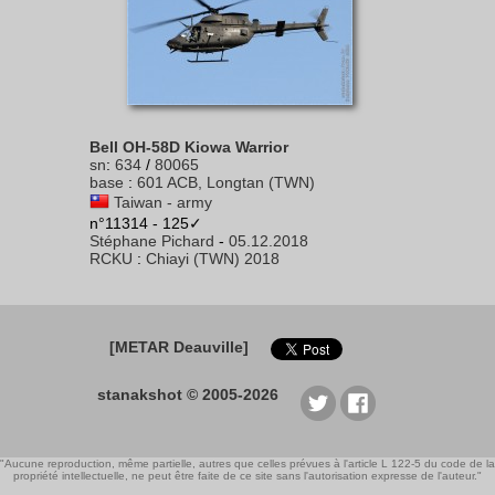
Bell OH-58D Kiowa Warrior
sn
:
634
/
80065
base
:
601 ACB, Longtan (TWN)
Taiwan - army
n°11314 - 125✓
Stéphane Pichard
-
05.12.2018
RCKU
:
Chiayi (TWN) 2018
[METAR Deauville]
stanakshot © 2005-2026
"Aucune reproduction, même partielle, autres que celles prévues à l'article L 122-5 du code de la
propriété intellectuelle, ne peut être faite de ce site sans l'autorisation expresse de l'auteur."