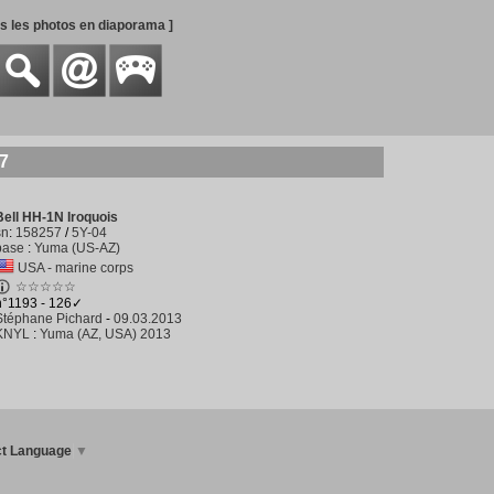
es les photos en diaporama ]
57
Bell HH-1N Iroquois
sn
:
158257
/
5Y-04
base
:
Yuma (US-AZ)
USA - marine corps
☆☆☆☆☆
n°1193 - 126✓
Stéphane Pichard
-
09.03.2013
KNYL
:
Yuma (AZ, USA) 2013
ct Language
▼