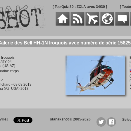
[ Top Quiz 30 : ZOLA avec 34/30 ]
[ Tout
alerie des Bell HH-1N Iroquois avec numéro de série 1582
 Iroquois
/
5Y-04
 (US-AZ)
arine corps
8✓
ichard
-
09.03.2013
a (AZ, USA) 2013
ille]
stanakshot © 2005-2026
Sele