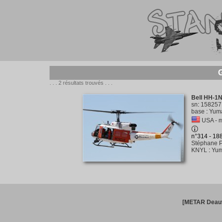
G
. . . 2 résultats trouvés . . .
Bell HH-1N
sn
:
158257
base
:
Yuma
USA - m
n°314 - 18
Stéphane P
KNYL
:
Yum
[METAR Deauv