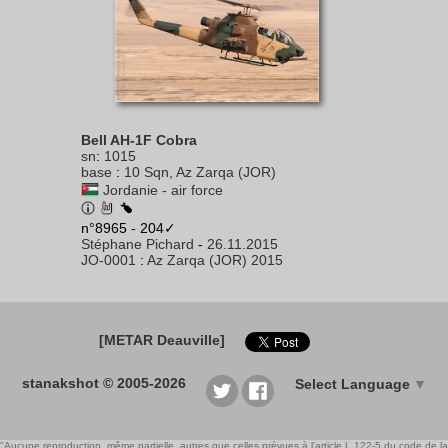
Bell AH-1F Cobra
sn
:
1015
base
:
10 Sqn, Az Zarqa (JOR)
Jordanie - air force
n°8965 - 204✓
Stéphane Pichard
-
26.11.2015
JO-0001
:
Az Zarqa (JOR) 2015
[METAR Deauville]
stanakshot © 2005-2026
Select Language
▼
"Aucune reproduction, même partielle, autres que celles prévues à l'article L 122-5 du code de la