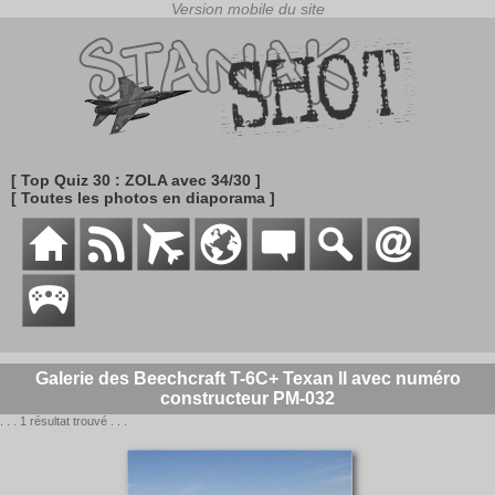
[ Top Quiz 30 : ZOLA avec 34/30 ]
[ Toutes les photos en diaporama ]
Galerie des Beechcraft T-6C+ Texan II avec numéro
constructeur PM-032
. . . 1 résultat trouvé . . .