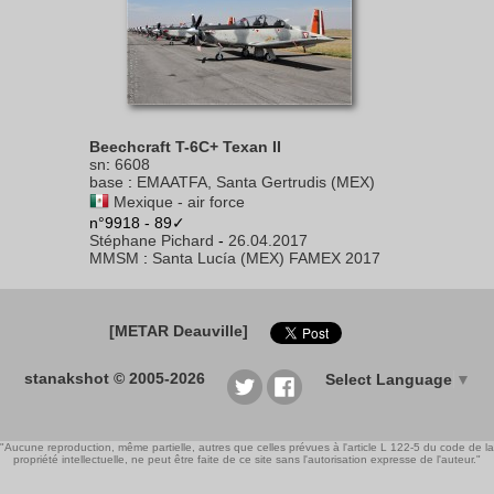
Beechcraft T-6C+ Texan II
sn
:
6608
base
:
EMAATFA, Santa Gertrudis (MEX)
Mexique - air force
n°9918 - 89✓
Stéphane Pichard
-
26.04.2017
MMSM
:
Santa Lucía (MEX) FAMEX 2017
[METAR Deauville]
stanakshot © 2005-2026
Select Language
▼
"Aucune reproduction, même partielle, autres que celles prévues à l'article L 122-5 du code de la
propriété intellectuelle, ne peut être faite de ce site sans l'autorisation expresse de l'auteur."