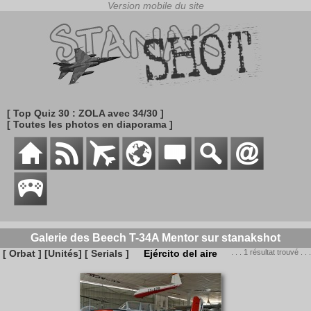
[ Top Quiz 30 : ZOLA avec 34/30 ]
[ Toutes les photos en diaporama ]
Galerie des Beech T-34A Mentor sur stanakshot
[ Orbat ]
[Unités]
[ Serials ]
Ejército del aire
. . . 1 résultat trouvé . . .