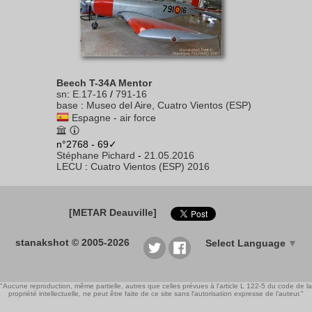
Beech T-34A Mentor
sn
:
E.17-16
/
791-16
base
:
Museo del Aire, Cuatro Vientos (ESP)
Espagne - air force
n°2768 - 69✓
Stéphane Pichard
-
21.05.2016
LECU
:
Cuatro Vientos (ESP) 2016
[METAR Deauville]
stanakshot © 2005-2026
Select Language
▼
"Aucune reproduction, même partielle, autres que celles prévues à l'article L 122-5 du code de la
propriété intellectuelle, ne peut être faite de ce site sans l'autorisation expresse de l'auteur."