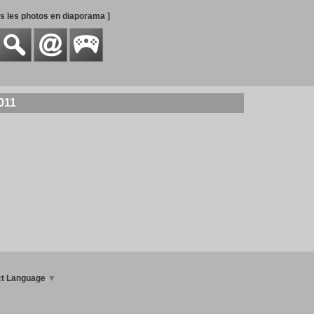
es les photos en diaporama ]
011
ct Language
▼