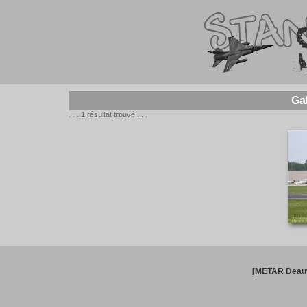
Ga
. . . 1 résultat trouvé . . .
[METAR Deauv