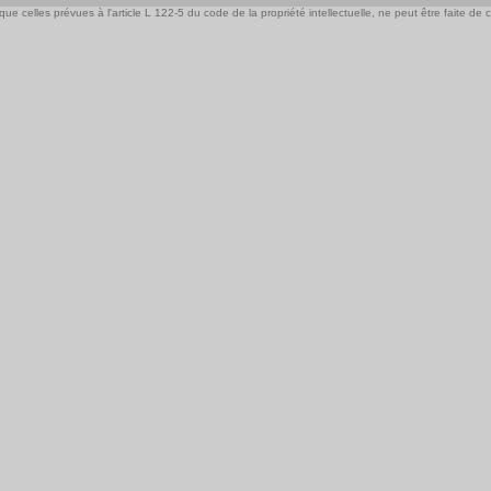
e celles prévues à l'article L 122-5 du code de la propriété intellectuelle, ne peut être faite de ce