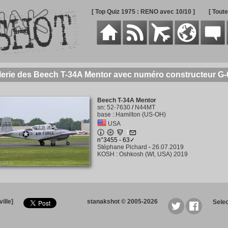
[ Top Quiz 1975 : RENO avec 10/10 ]
[ Tout
lerie des Beech T-34A Mentor avec numéro constructeur G-
Beech T-34A Mentor
sn
:
52-7630
/
N44MT
base
:
Hamilton (US-OH)
USA
1
n°3455 - 63✓
Stéphane Pichard
-
26.07.2019
KOSH
:
Oshkosh (WI, USA) 2019
ille]
stanakshot © 2005-2026
Sele