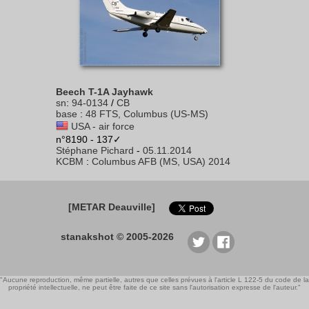
Beech T-1A Jayhawk
sn
:
94-0134
/
CB
base
:
48 FTS, Columbus (US-MS)
USA - air force
n°8190 - 137✓
Stéphane Pichard
-
05.11.2014
KCBM
:
Columbus AFB (MS, USA) 2014
[METAR Deauville]
stanakshot © 2005-2026
"Aucune reproduction, même partielle, autres que celles prévues à l'article L 122-5 du code de la
propriété intellectuelle, ne peut être faite de ce site sans l'autorisation expresse de l'auteur."