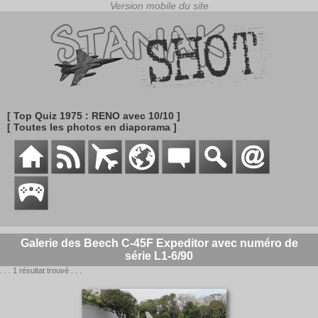
[ Top Quiz 1975 : RENO avec 10/10 ]
[ Toutes les photos en diaporama ]
Galerie des Beech C-45F Expeditor avec numéro de
série L1-6/90
. . . 1 résultat trouvé . . .