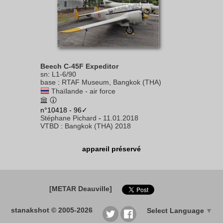
Beech C-45F Expeditor
sn
:
L1-6/90
base
:
RTAF Museum, Bangkok (THA)
Thaïlande - air force
n°10418 - 96✓
Stéphane Pichard
-
11.01.2018
VTBD
:
Bangkok (THA) 2018
appareil préservé
[METAR Deauville]
stanakshot © 2005-2026
Select Language
▼