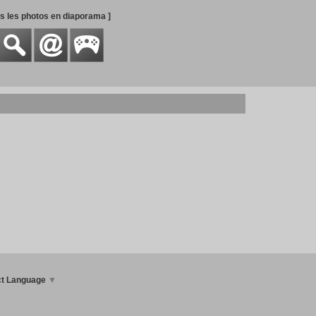
es les photos en diaporama ]
ct Language
▼