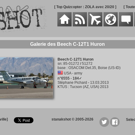
[ Top Quizcopter : ZOLA avec 20/20 ]
[ Tout
Galerie des Beech C-12T1 Huron
Beech C-12T1 Huron
sn
:
85-01272
/
51272
base
:
OSACOM Det.35, Boise (US-ID)
USA - army
n°6555 - 184✓
Stéphane Pichard
-
13.03.2013
KTUS
:
Tucson (AZ, USA) 2013
ille]
stanakshot © 2005-2026
Sele