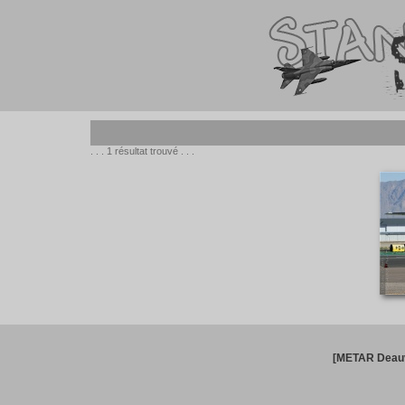
. . . 1 résultat trouvé . . .
[METAR Deauv