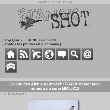
[ Top Quiz 20 : RENO avec 20/20 ]
[ Toutes les photos en diaporama ]
Galerie des Alenia Aermacchi T-346A Master avec
numéro de série MM55213
. . . 1 résultat trouvé . . .