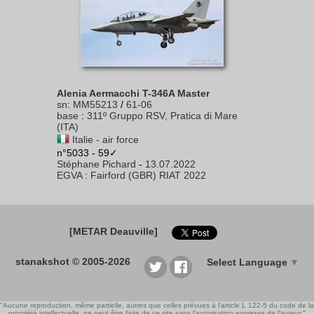
Alenia Aermacchi T-346A Master
sn
:
MM55213
/
61-06
base
:
311º Gruppo RSV, Pratica di Mare
(ITA)
Italie - air force
n°5033 - 59✓
Stéphane Pichard
-
13.07.2022
EGVA
:
Fairford (GBR) RIAT 2022
[METAR Deauville]
stanakshot © 2005-2026
Select Language
▼
"Aucune reproduction, même partielle, autres que celles prévues à l'article L 122-5 du code de la
propriété intellectuelle, ne peut être faite de ce site sans l'autorisation expresse de l'auteur."