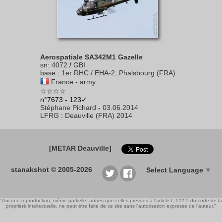
Aerospatiale SA342M1 Gazelle
sn
:
4072
/
GBI
base
:
1er RHC / EHA-2, Phalsbourg (FRA)
France - army
☆☆☆☆
n°7673 - 123✓
Stéphane Pichard
-
03.06.2014
LFRG
:
Deauville (FRA) 2014
[METAR Deauville]
stanakshot © 2005-2026
Select Language
▼
"Aucune reproduction, même partielle, autres que celles prévues à l'article L 122-5 du code de la
propriété intellectuelle, ne peut être faite de ce site sans l'autorisation expresse de l'auteur."