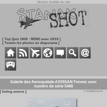
[ Top Quiz 1930 : RENO avec 10/10 ]
[ Toutes les photos en diaporama ]
Galerie des Aerospatiale AS555AN Fennec avec
numéro de série 5466
[ listing avions ]
. . . 1 résultat trouvé . . .