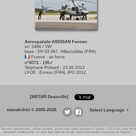
Aerospatiale AS555AN Fennec
sn
:
5466
/
VW
base
:
EH 03.067, Villacoublay (FRA)
France - air force
n°6073 - 195✓
Stéphane Pichard
-
23.06.2012
LFOE
:
Evreux (FRA) JPO 2012
[METAR Deauville]
stanakshot © 2005-2026
Select Language
▼
"Aucune reproduction, même partielle, autres que celles prévues à l'article L 122-5 du code de la
propriété intellectuelle, ne peut être faite de ce site sans l'autorisation expresse de l'auteur."