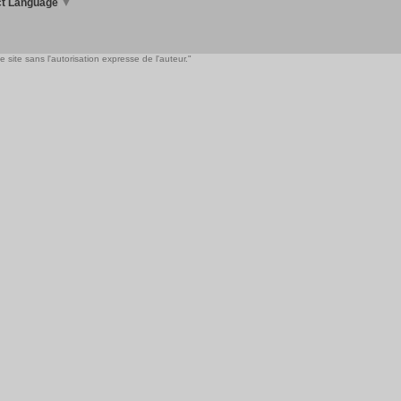
ct Language
▼
 site sans l'autorisation expresse de l'auteur."