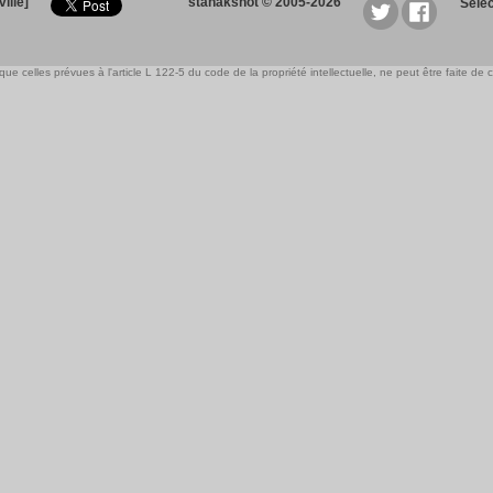
ille]
stanakshot © 2005-2026
Sele
e celles prévues à l'article L 122-5 du code de la propriété intellectuelle, ne peut être faite de ce