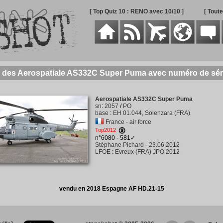
[ Top Quiz 10 : RENO avec 10/10 ]
[ Tout
e des Aerospatiale AS332C Super Puma avec numéro de sér
Aerospatiale AS332C Super Puma
sn
:
2057
/
PO
base
:
EH 01.044, Solenzara (FRA)
France - air force
Top2012
n°6080 - 581✓
Stéphane Pichard
-
23.06.2012
LFOE
:
Evreux (FRA) JPO 2012
vendu en 2018 Espagne AF HD.21-15