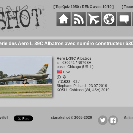
[ Top Quiz 1950 : RENO avec 10/10 ]
[ Tout
erie des Aero L-39C Albatros avec numéro constructeur 63
Aero L-39C Albatros
sn
:
630641
/
N976BH
base
:
Chicago (US-IL)
USA
n°11622 - 62✓
Stéphane Pichard
-
23.07.2019
KOSH
:
Oshkosh (WI, USA) 2019
ille]
stanakshot © 2005-2026
Sele