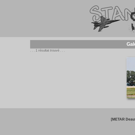
Gal
. . . 1 résultat trouvé . . .
[METAR Deauv