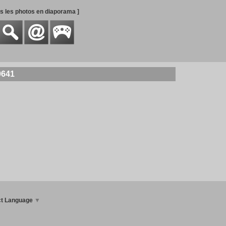
es les photos en diaporama ]
0641
ct Language
▼