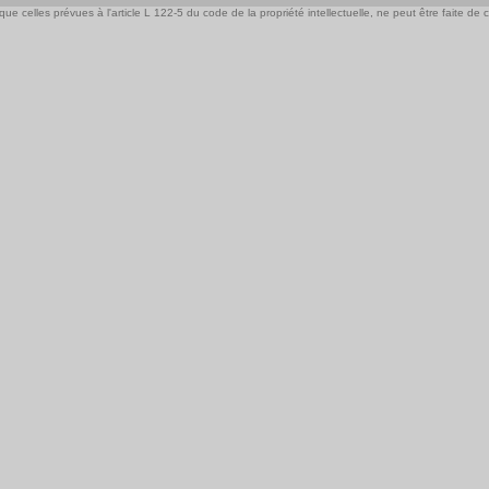
e celles prévues à l'article L 122-5 du code de la propriété intellectuelle, ne peut être faite de ce