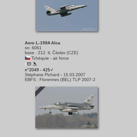
Aero L-159A Alca
sn
:
6061
base
:
212. tl, Čáslav (CZE)
Tchéquie - air force
1
n°2049 - 425✓
Stéphane Pichard
-
15.03.2007
EBFS
:
Florennes (BEL) TLP 2007-2