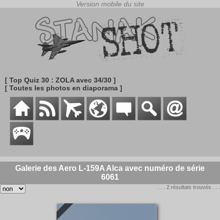
[ Top Quiz 30 : ZOLA avec 34/30 ]
[ Toutes les photos en diaporama ]
Galerie des Aero L-159A Alca avec numéro de série
6061
. . . 2 résultats trouvés . . .