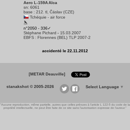
Aero L-159A Alca
sn
:
6061
base
:
212. tl, Čáslav (CZE)
Tchéquie - air force
n°2050 - 336✓
Stéphane Pichard
-
15.03.2007
EBFS
:
Florennes (BEL) TLP 2007-2
accidenté le 22.11.2012
[METAR Deauville]
stanakshot © 2005-2026
Select Language
▼
"Aucune reproduction, même partielle, autres que celles prévues à l'article L 122-5 du code de la
propriété intellectuelle, ne peut être faite de ce site sans l'autorisation expresse de l'auteur."