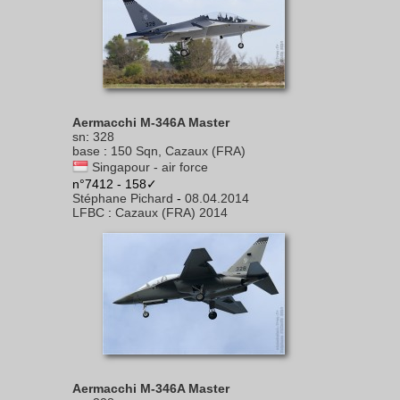
Aermacchi M-346A Master
sn
:
328
base
:
150 Sqn, Cazaux (FRA)
Singapour - air force
n°7412 - 158✓
Stéphane Pichard
-
08.04.2014
LFBC
:
Cazaux (FRA) 2014
Aermacchi M-346A Master