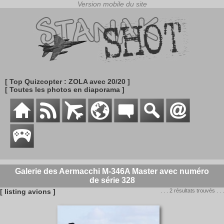
[ Top Quizcopter : ZOLA avec 20/20 ]
[ Toutes les photos en diaporama ]
Galerie des Aermacchi M-346A Master avec numéro
de série 328
[ listing avions ]
. . . 2 résultats trouvés . . .