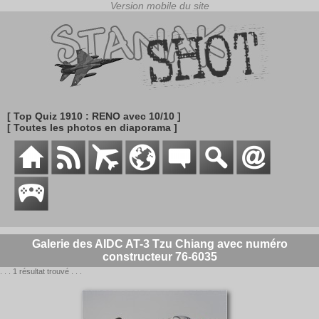
[ Top Quiz 1910 : RENO avec 10/10 ]
[ Toutes les photos en diaporama ]
Galerie des AIDC AT-3 Tzu Chiang avec numéro
constructeur 76-6035
. . . 1 résultat trouvé . . .