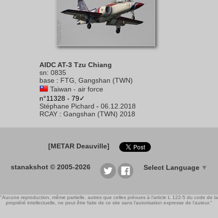
AIDC AT-3 Tzu Chiang
sn
:
0835
base
:
FTG, Gangshan (TWN)
Taiwan - air force
n°11328 - 79✓
Stéphane Pichard
-
06.12.2018
RCAY
:
Gangshan (TWN) 2018
[METAR Deauville]
stanakshot © 2005-2026
Select Language
▼
"Aucune reproduction, même partielle, autres que celles prévues à l'article L 122-5 du code de la
propriété intellectuelle, ne peut être faite de ce site sans l'autorisation expresse de l'auteur."