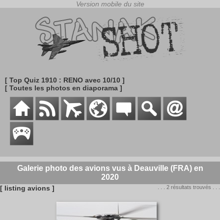
[ Top Quiz 1910 : RENO avec 10/10 ]
[ Toutes les photos en diaporama ]
Galerie photo des avions vus à Deauville (FRA) en
2020
[ listing avions ]
. . . 2 résultats trouvés . . .