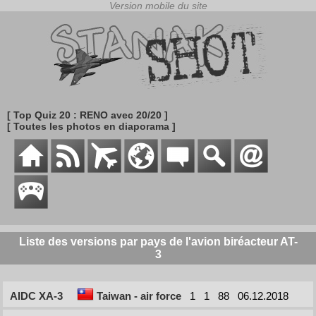
[ Top Quiz 20 : RENO avec 20/20 ]
[ Toutes les photos en diaporama ]
Liste des versions par pays de l'avion biréacteur AT-
3
AIDC XA-3
Taiwan - air force
1
1
88
06.12.2018