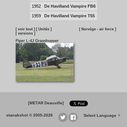
1952
De Havilland Vampire FB6
1959
De Havilland Vampire T55
[ voir tout ]
[ Unités ]
[ Norvège - air force ]
[ versions ]
Piper L-4J Grasshopper
[METAR Deauville]
stanakshot © 2005-2026
Select Language
▼